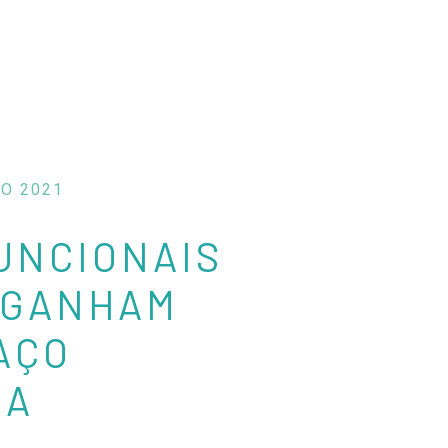
O 2021
UNCIONAIS
 GANHAM
AÇO
 A
A