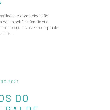
essidade do consumidor são
 de um bebê na família cria
omento que envolve a compra de
ns re...
IRO 2021
OS DO
E BALDE