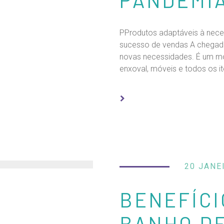
PProdutos adaptáveis à nec
sucesso de vendas A chegada
novas necessidades. É um m
enxoval, móveis e todos os ite
20 JANE
BENEFÍCI
BANHO D