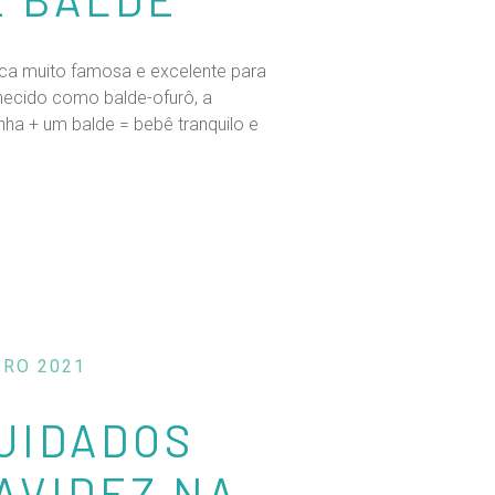
ica muito famosa e excelente para
ecido como balde-ofurô, a
nha + um balde = bebê tranquilo e
IRO 2021
UIDADOS
AVIDEZ NA